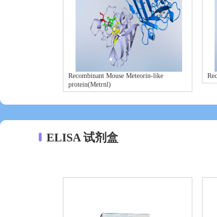
Recombinant Mouse Meteorin-like
Re
protein(Metrnl)
ELISA 试剂盒