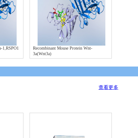
n-1,RSPO1
Recombinant Mouse Protein Wnt-
3a(Wnt3a)
查看更多