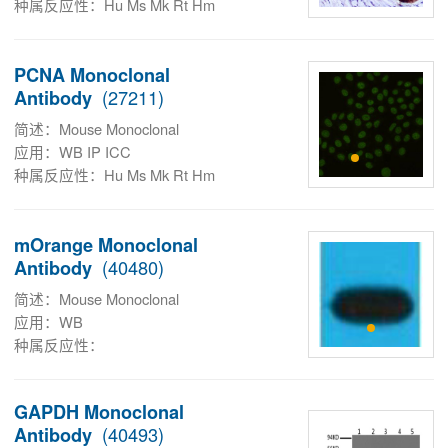
种属反应性：Hu Ms Mk Rt Hm
PCNA Monoclonal
(27211)
Antibody
简述：Mouse Monoclonal
应用：WB IP ICC
种属反应性：Hu Ms Mk Rt Hm
mOrange Monoclonal
(40480)
Antibody
简述：Mouse Monoclonal
应用：WB
种属反应性：
GAPDH Monoclonal
(40493)
Antibody