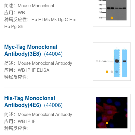
简述：Mouse Monoclonal
应用：WB
种属反应性：Hu Rt Ms Mk Dg C Hm
Rb Pg Sh
Myc-Tag Monoclonal
(44004)
Antibody(3E8)
简述：Mouse Monoclonal Antibody
应用：WB IP IF ELISA
种属反应性：
His-Tag Monoclonal
(44006)
Antibody(4E6)
简述：Mouse Monoclonal Antibody
应用：WB IP IF
种属反应性：