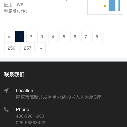
应用：WB
种属反应性：
«
1
2
3
4
5
6
7
8
...
256
257
»
联系我们
Location :
南京市高新开发区星火路10号人才大厦C座
Phone :
400-9961-933
025-58868422