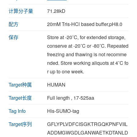
计算分子量
71.28kD
配方
20mM Tris-HCl based buffer,pH8.0
保存
Store at -20˚C, for extended storage,
conserve at -20˚C or -80˚C. Repeated
freezing and thawing is not recomme
nded. Store working aliquots at 4˚C fo
r up to one week.
Target种属
HUMAN
Target长度
Full length , 17-525aa
Tag Info
His-SUMO-tag
Target序列
GFLYPLVDFCISGKTRGQKPNFVIIL
ADDMGWGDLGANWAETKDTANLD