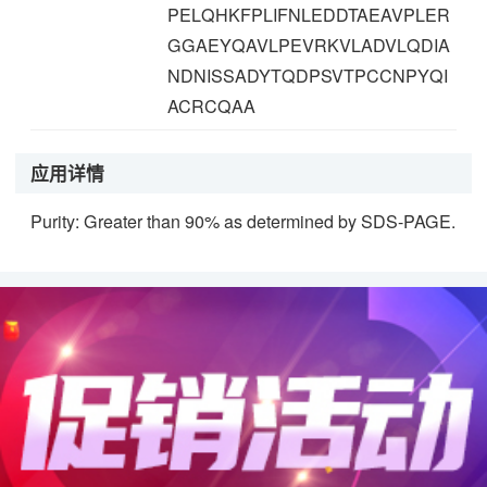
PELQHKFPLIFNLEDDTAEAVPLER
GGAEYQAVLPEVRKVLADVLQDIA
NDNISSADYTQDPSVTPCCNPYQI
ACRCQAA
应用详情
Purity: Greater than 90% as determined by SDS-PAGE.