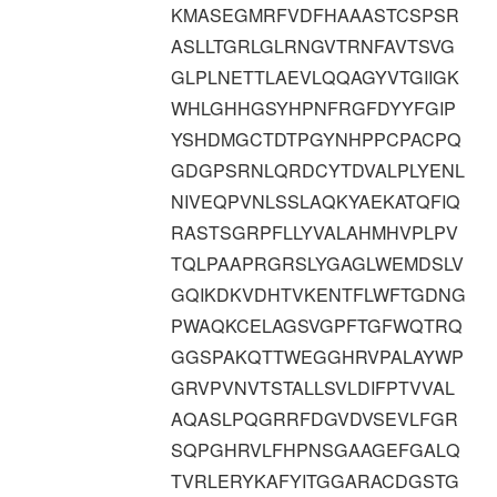
KMASEGMRFVDFHAAASTCSPSR
ASLLTGRLGLRNGVTRNFAVTSVG
GLPLNETTLAEVLQQAGYVTGIIGK
WHLGHHGSYHPNFRGFDYYFGIP
YSHDMGCTDTPGYNHPPCPACPQ
GDGPSRNLQRDCYTDVALPLYENL
NIVEQPVNLSSLAQKYAEKATQFIQ
RASTSGRPFLLYVALAHMHVPLPV
TQLPAAPRGRSLYGAGLWEMDSLV
GQIKDKVDHTVKENTFLWFTGDNG
PWAQKCELAGSVGPFTGFWQTRQ
GGSPAKQTTWEGGHRVPALAYWP
GRVPVNVTSTALLSVLDIFPTVVAL
AQASLPQGRRFDGVDVSEVLFGR
SQPGHRVLFHPNSGAAGEFGALQ
TVRLERYKAFYITGGARACDGSTG