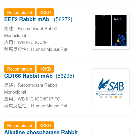
Recombinant
KOKD
(56272)
EEF2 Rabbit mAb
简述：Recombinant Rabbit
Monoclonal
应用：WB IHC ICC/IF
种属反应性：Human;Mouse;Rat
Recombinant
KOKD
(56295)
CD166 Rabbit mAb
简述：Recombinant Rabbit
Monoclonal
应用：WB IHC ICC/IF IP FC
种属反应性：Human;Mouse;Rat
Recombinant
KOKD
Alkaline phosphatase Rabbit