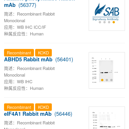
(56377)
mAb
简述：Recombinant Rabbit
Monoclonal
应用：WB IHC ICC/IF
种属反应性：Human
Recombinant
KOKD
(56401)
ABHD5 Rabbit mAb
简述：Recombinant Rabbit
Monoclonal
应用：WB IHC
种属反应性：Human
Recombinant
KOKD
(56446)
eIF4A1 Rabbit mAb
简述：Recombinant Rabbit