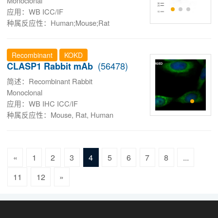
Monoclonal
应用：WB ICC/IF
种属反应性：Human;Mouse;Rat
Recombinant
KOKD
(56478)
CLASP1 Rabbit mAb
简述：Recombinant Rabbit
Monoclonal
应用：WB IHC ICC/IF
种属反应性：Mouse, Rat, Human
«
1
2
3
4
5
6
7
8
...
11
12
»